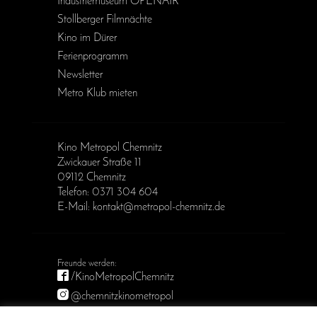
Industriemuseum OPENAIR
Stollberger Filmnächte
Kino im Dürer
Ferienprogramm
Newsletter
Metro Klub mieten
Kino Metropol Chemnitz
Zwickauer Straße 11
09112 Chemnitz
Telefon: 0371 304 604
E-Mail: kontakt@metropol-chemnitz.de
/KinoMetropolChemnitz
@chemnitzkinometropol
Metropol Chemnitz