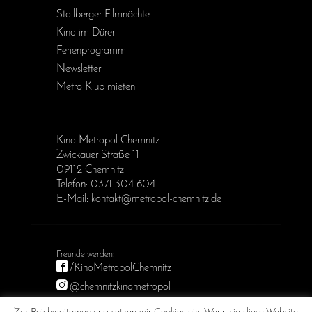
Stollberger Filmnächte
Kino im Dürer
Ferienprogramm
Newsletter
Metro Klub mieten
Kino Metropol Chemnitz
Zwickauer Straße 11
09112 Chemnitz
Telefon: 0371 304 604
E-Mail: kontakt@metropol-chemnitz.de
/KinoMetropolChemnitz
@chemnitzkinometropol
Metropol Chemnitz