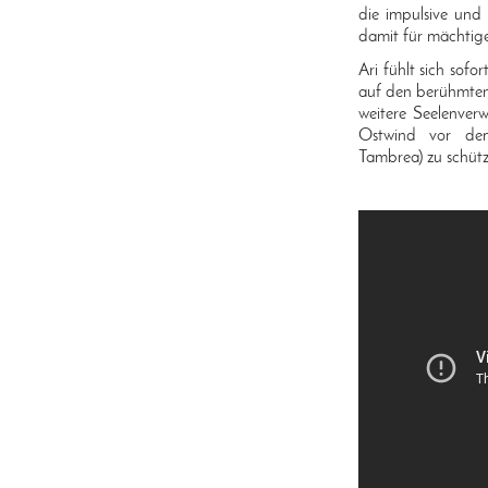
die impulsive und
damit für mächtige
Ari fühlt sich sof
auf den berühmten
weitere Seelenver
Ostwind vor dem
Tambrea) zu schüt