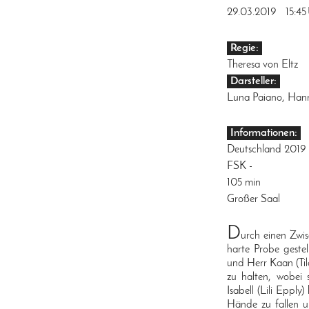
29.03.2019
15:45
Regie:
Theresa von Eltz
Darsteller:
Luna Paiano, Hann
Informationen:
Deutschland 2019
FSK -
105 min
Großer Saal
D
urch einen Zwi
harte Probe gestel
und Herr Kaan (Ti
zu halten, wobei 
Isabell (Lili Eppl
Hände zu fallen u