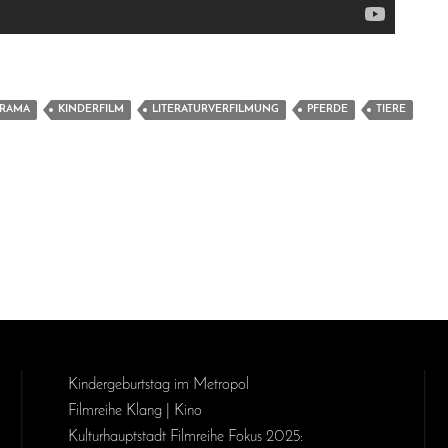
RAMA
KINDERFILM
LITERATURVERFILMUNG
PFERDE
TIERE
Kinder­geburts­tag im Metropol
Filmreihe Klang | Kino
Kulturhauptstadt Filmreihe Fokus 2025: