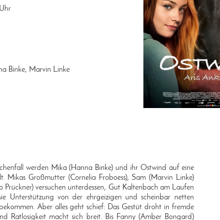
Uhr
a Binke, Marvin Linke
schenfall werden Mika (Hanna Binke) und ihr Ostwind auf eine
lt. Mikas Großmutter (Cornelia Froboess), Sam (Marvin Linke)
lo Prückner) versuchen unterdessen, Gut Kaltenbach am Laufen
sie Unterstützung von der ehrgeizigen und scheinbar netten
y) bekommen. Aber alles geht schief: Das Gestüt droht in fremde
nd Ratlosigkeit macht sich breit. Bis Fanny (Amber Bongard)