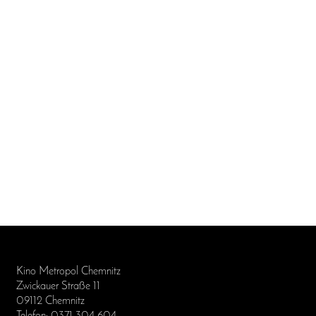
Kino Metropol Chemnitz
Zwickauer Straße 11
09112 Chemnitz
Telefon: 0371 304 604