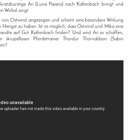
 kratzbürstige Ari (Luna Paiano) nach Kaltenbach bringt und
n Wirbel sorgt.
ort von Ostwind angezogen und scheint eine besondere Wirkung
 Hengst zu haben. Ist es möglich, dass Ostwind und Mika eine
wandte auf Gut Kaltenbach finden? Und wird Ari es schaffen,
 skrupellosen Pferdetrainer Thordur Thorvaldson (Sabin
zen?