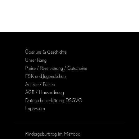
Über uns & Geschichte
Unser Rang
Preise / Reservierung / Gutscheine
FSK und Jugendschutz
Anreise / Parken
AGB / Haus­ordnung
Daten­schutz­erklärung DSGVO
Impressum
Kinder­geburts­tag im Metropol