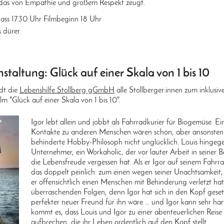
, das von Empathie und großem Respekt zeugt.
ass 17.30 Uhr Filmbeginn 18 Uhr
s dürer
taltung: Glück auf einer Skala von 1 bis 10
dt die
Lebenshilfe Stollberg gGmbH
alle Stollberger:innen zum inklusiv
lm "Glück auf einer Skala von 1 bis 10".
Igor lebt allein und jobbt als Fahrradkurier für Biogemüse. E
Kontakte zu anderen Menschen wären schön, aber ansonsten i
behinderte Hobby-Philosoph nicht unglücklich. Louis hingegen
Unternehmer, ein Workaholic, der vor lauter Arbeit in seiner 
die Lebensfreude vergessen hat. Als er Igor auf seinem Fahrra
das doppelt peinlich: zum einen wegen seiner Unachtsamkeit,
er offensichtlich einen Menschen mit Behinderung verletzt hat
überraschenden Folgen, denn Igor hat sich in den Kopf gesetz
perfekter neuer Freund für ihn wäre … und Igor kann sehr har
kommt es, dass Louis und Igor zu einer abenteuerlichen Reis
aufbrechen, die ihr Leben ordentlich auf den Kopf stellt.