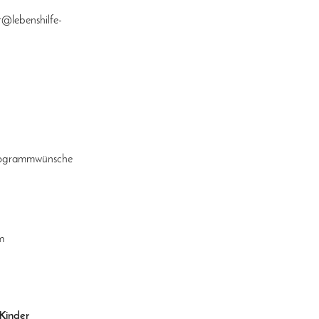
t@lebenshilfe-
 Programmwünsche
m
 Kinder