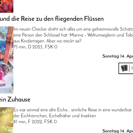
und die Reise zu den fliegenden Flüssen
Im neuen Checker dreht sich alles um eine geheimnisvolle Schatzk
eine Person den Schlüssel hat: Marina – Weltumseglerin und Tob
aus Kindertagen. Aber wo steckt sie?
75 min, D 2023, FSK 0
Sonntag 14. Ap
ein Zuhause
Es war einmal eine alte Eiche… sinnliche Reise in eine wunderbar
der Eichhörnchen, Eichelhäher und Insekten.
81 min, F 2022, FSK 0
Sonntag 14. Ap