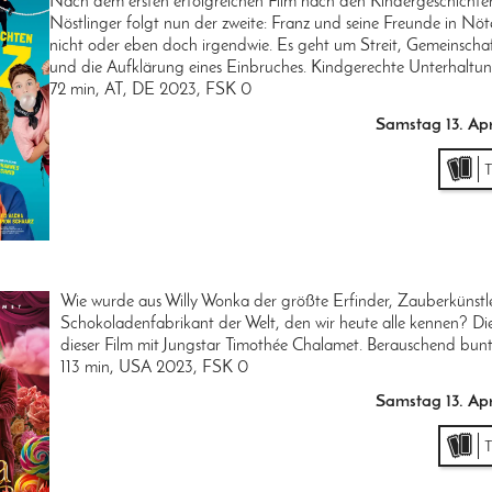
Nach dem ersten erfolgreichen Film nach den Kindergeschichten
Nöstlinger folgt nun der zweite: Franz und seine Freunde in Nö
nicht oder eben doch irgendwie. Es geht um Streit, Gemeinscha
und die Aufklärung eines Einbruches. Kindgerechte Unterhaltun
72 min, AT, DE 2023, FSK 0
Samstag 13. Apr
Wie wurde aus Willy Wonka der größte Erfinder, Zauberkünstl
Schokoladenfabrikant der Welt, den wir heute alle kennen? Die
dieser Film mit Jungstar Timothée Chalamet. Berauschend bunt
113 min, USA 2023, FSK 0
Samstag 13. Apr