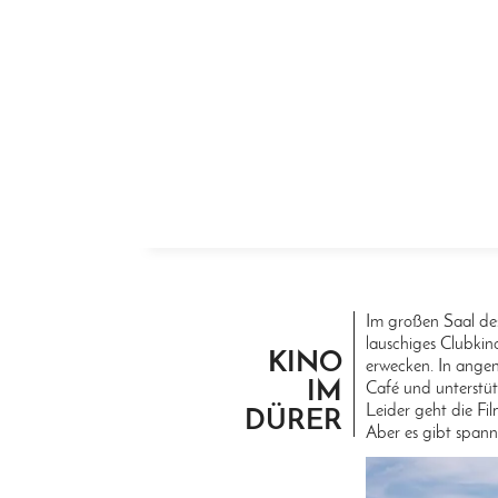
ZUM INHALT SPRINGEN
Im großen Saal de
lauschiges Clubkin
KINO
erwecken. In ange
IM
Café und unterstüt
Leider geht die Fil
DÜRER
Aber es gibt spann