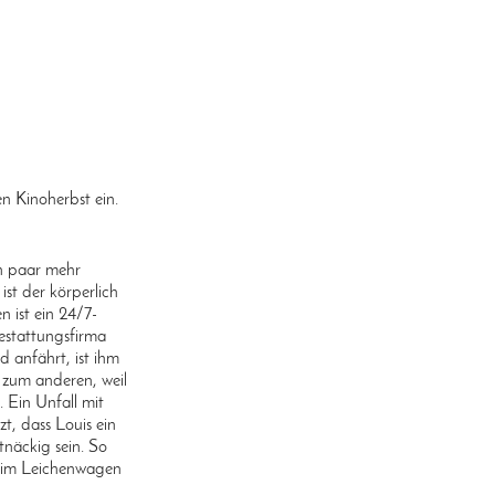
en Kinoherbst ein.
in paar mehr
st der körperlich
 ist ein 24/7-
Bestattungsfirma
d anfährt, ist ihm
 zum anderen, weil
. Ein Unfall mit
t, dass Louis ein
tnäckig sein. So
e im Leichenwagen