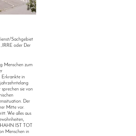
dienst/Sachgebiet
g „IRRE oder Der
äßig Menschen zum
er
h Erkrankte in
 jahrzehntelang
t sprechen sie von
hischen
nssituation. Der
rer Mitte vor.
itt. Wie alles aus
Gewohnheiten,
ER HAHN IST TOT
 von Menschen in