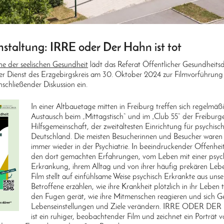
staltung: IRRE oder Der Hahn ist tot
e der seelischen Gesundheit
lädt das Referat Öffentlicher Gesundheits
her Dienst des Erzgebirgskreis am 30. Oktober 2024 zur Filmvorführun
nschließender Diskussion ein.
In einer Altbauetage mitten in Freiburg treffen sich regelm
Austausch beim „Mittagstisch“ und im „Club 55“ der Freiburg
Hilfsgemeinschaft, der zweitältesten Einrichtung für psychisc
Deutschland. Die meisten Besucherinnen und Besucher waren
immer wieder in der Psychiatrie. In beeindruckender Offenhei
den dort gemachten Erfahrungen, vom Leben mit einer psyc
Erkrankung, ihrem Alltag und von ihrer häufig prekären Lebe
Film stellt auf einfühlsame Weise psychisch Erkrankte aus unse
Betroffene erzählen, wie ihre Krankheit plötzlich in ihr Leben tr
den Fugen gerät, wie ihre Mitmenschen reagieren und sich 
Lebenseinstellungen und Ziele verändern. IRRE ODER D
ist ein ruhiger, beobachtender Film und zeichnet ein Porträt