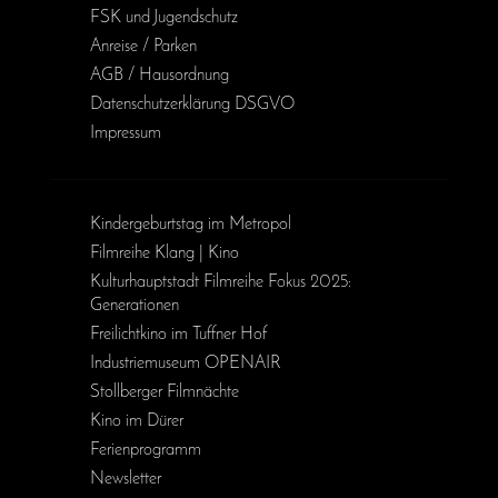
FSK und Jugendschutz
Anreise / Parken
AGB / Haus­ordnung
Daten­schutz­erklärung DSGVO
Impressum
Kinder­geburts­tag im Metropol
Filmreihe Klang | Kino
Kulturhauptstadt Filmreihe Fokus 2025:
Generationen
Freilichtkino im Tuffner Hof
Industriemuseum OPENAIR
Stollberger Filmnächte
Kino im Dürer
Ferienprogramm
Newsletter