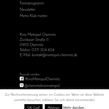
Ferienprogramm
Newsletter
Metro Klub mieten
Kino Metropol Chemnitz
Zwickauer Straße 11
09112 Chemnitz
Telefon: 0371 304 604
E-Mail: kontakt@metropol-chemnitz.de
/KinoMetropolChemnitz
@chemnitzkinometropol
Metropol Chemnitz
Zur Reichweitemessung setzen wir Cookies ein. Wenn sie diese Website
weiterhin besuchen, erklären Sie sich damit einverstanden.
Mehr darüber...
OK, Cool!
Ablehnen