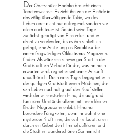
D
er Oberschüler Hodaka braucht einen
Tapetenwechsel: Es zieht ihn von der Einöde in
das völlig überwältigende Tokio, wo das
Leben aber nicht nur aufregend, sondern vor
allem auch teuer ist. So sind seine Tage
zunächst geprägt von Einsamkeit und er
droht zu verelenden, bis es ihm schließlich
gelingt, eine Anstellung als Redakteur bei
einem fragwürdigen Okkultismus-Magazin zu
finden. Als wäre sein schwieriger Start in der
Großstadt ein Vorbote für das, was ihn noch
erwarten wird, regnet es seit seiner Ankunft
unaufhörlich. Doch eines Tages begegnet er in
der quirligen Großstadt einem Mädchen, das
sein Leben nachhaltig auf den Kopf stellen
wird: der willensstarken Hina, die aufgrund
familiärer Umstände alleine mit ihrem kleinen
Bruder Nagi zusammenlebt. Hina hat
besondere Fähigkeiten, denn ihr wohnt eine
mysteriöse Kraft inne, die es ihr erlaubt, allein
durch ein Gebet den Himmel aufklaren und
die Stadt im wunderschönen Sonnenlicht