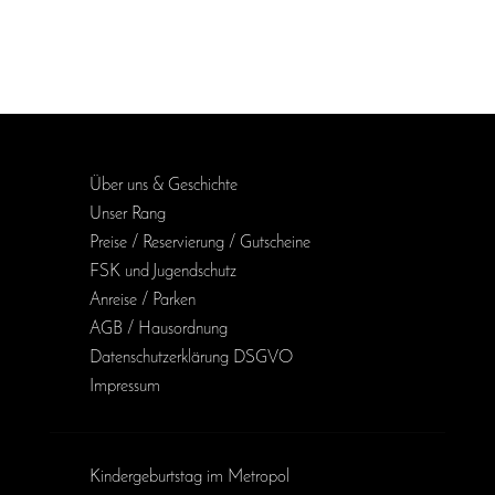
Über uns & Geschichte
Unser Rang
Preise / Reservierung / Gutscheine
FSK und Jugendschutz
Anreise / Parken
AGB / Haus­ordnung
Daten­schutz­erklärung DSGVO
Impressum
Kinder­geburts­tag im Metropol