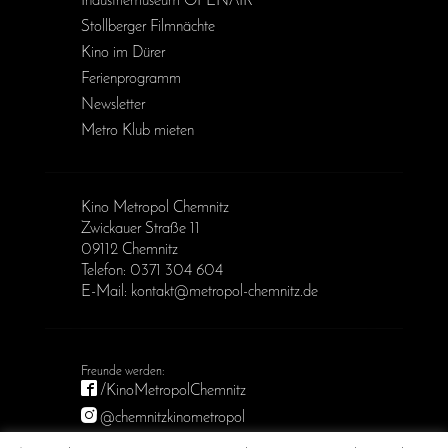
Industriemuseum OPENAIR
Stollberger Filmnächte
Kino im Dürer
Ferienprogramm
Newsletter
Metro Klub mieten
Kino Metropol Chemnitz
Zwickauer Straße 11
09112 Chemnitz
Telefon: 0371 304 604
E-Mail: kontakt@metropol-chemnitz.de
/KinoMetropolChemnitz
@chemnitzkinometropol
Metropol Chemnitz