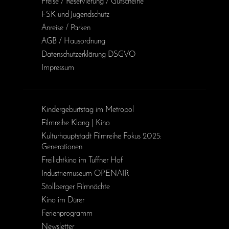
Preise / Reservierung / Gutscheine
FSK und Jugendschutz
Anreise / Parken
AGB / Haus­ordnung
Daten­schutz­erklärung DSGVO
Impressum
Kinder­geburts­tag im Metropol
Filmreihe Klang | Kino
Kulturhauptstadt Filmreihe Fokus 2025:
Generationen
Freilichtkino im Tuffner Hof
Industriemuseum OPENAIR
Stollberger Filmnächte
Kino im Dürer
Ferienprogramm
Newsletter