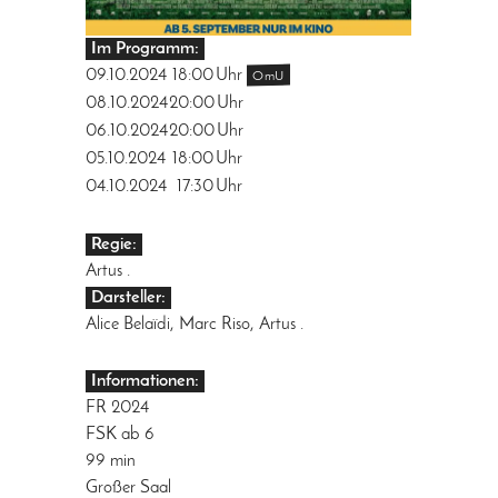
Im Programm:
09.10.2024
18:00
Uhr
OmU
08.10.2024
20:00
Uhr
06.10.2024
20:00
Uhr
05.10.2024
18:00
Uhr
04.10.2024
17:30
Uhr
Regie:
Artus .
Darsteller:
Alice Belaïdi, Marc Riso, Artus .
Informationen:
FR 2024
FSK ab 6
99 min
Großer Saal