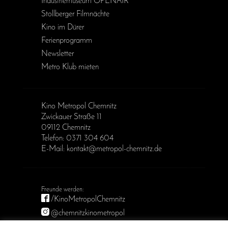
Industriemuseum OPENAIR
Stollberger Filmnächte
Kino im Dürer
Ferienprogramm
Newsletter
Metro Klub mieten
Kino Metropol Chemnitz
Zwickauer Straße 11
09112 Chemnitz
Telefon: 0371 304 604
E-Mail: kontakt@metropol-chemnitz.de
/KinoMetropolChemnitz
@chemnitzkinometropol
Metropol Chemnitz