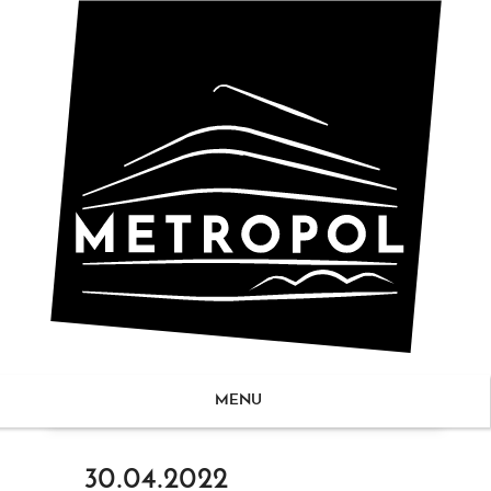
MENU
ZUM
30.04.2022
NHALT