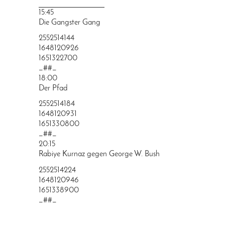
PRINGEN
15:45
Die Gangster Gang
2552514144
1648120926
1651322700
_##_
18:00
Der Pfad
2552514184
1648120931
1651330800
_##_
20:15
Rabiye Kurnaz gegen George W. Bush
2552514224
1648120946
1651338900
_##_