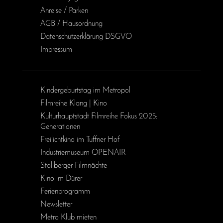
Anreise / Parken
AGB / Haus­ordnung
Daten­schutz­erklärung DSGVO
Impressum
Kinder­geburts­tag im Metropol
Filmreihe Klang | Kino
Kulturhauptstadt Filmreihe Fokus 2025:
Generationen
Freilichtkino im Tuffner Hof
Industriemuseum OPENAIR
Stollberger Filmnächte
Kino im Dürer
Ferienprogramm
Newsletter
Metro Klub mieten