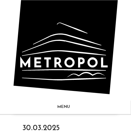
MENU
ZUM
30.03.2025
NHALT