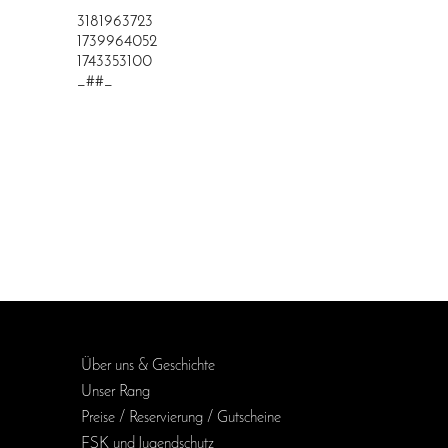
3181963723
1739964052
1743353100
_##_
Über uns & Geschichte
Unser Rang
Preise / Reservierung / Gutscheine
FSK und Jugendschutz