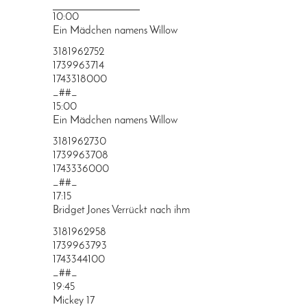
PRINGEN
10:00
Ein Mädchen namens Willow
3181962752
1739963714
1743318000
_##_
15:00
Ein Mädchen namens Willow
3181962730
1739963708
1743336000
_##_
17:15
Bridget Jones Verrückt nach ihm
3181962958
1739963793
1743344100
_##_
19:45
Mickey 17