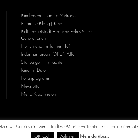
Kinder­geburts­tag im Metropol
Filmreihe Klang | Kino
Kulturhauptstadt Filmreihe Fokus 2025:
Generationen
Freilichtkino im Tuffner Hof
Industriemuseum OPENAIR
Stollberger Filmnächte
Kino im Dürer
Ferienprogramm
Newsletter
Metro Klub mieten
MetropolChemnitz
@chemnitzkinometropol
Metropol
zen wir Cookies ein. Wenn sie diese Website weiterhin besuchen, erklären Sie
Mehr darüber...
OK, Cool!
Ablehnen