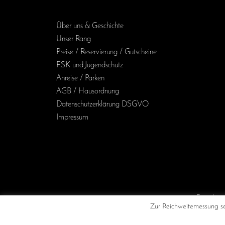
Über uns & Geschichte
Unser Rang
Preise / Reservierung / Gutscheine
FSK und Jugendschutz
Anreise / Parken
AGB / Haus­ordnung
Daten­schutz­erklärung DSGVO
Impressum
/Kino
Zur Reichweitemessung set