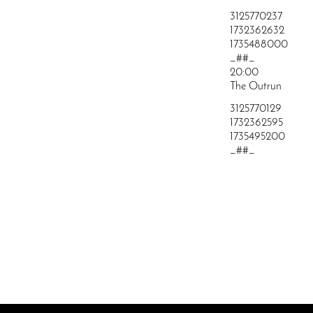
3125770237
1732362632
1735488000
_##_
20:00
The Outrun
3125770129
1732362595
1735495200
_##_