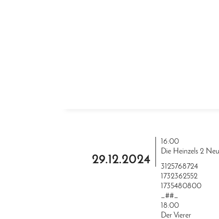
ZUM INHALT SPRINGEN
16:00
Die Heinzels 2 Ne
29.12.2024
3125768724
1732362552
1735480800
_##_
18:00
Der Vierer