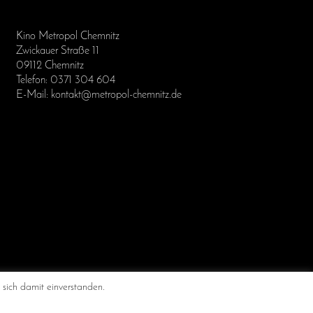
Kino Metropol Chemnitz
Zwickauer Straße 11
09112 Chemnitz
Telefon: 0371 304 604
E-Mail: kontakt@metropol-chemnitz.de
 Chemnitz
 sich damit einverstanden.