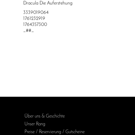
Dracula Die Auferstehung
3339019064
1761232919
1764357300
_##_
Über uns & Geschichte
Unser Rang
Preise / Reservierung / Gutscheine