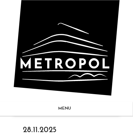
MENU
ZUM
28.11.2025
NHALT