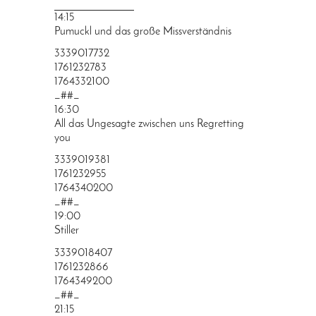
PRINGEN
14:15
Pumuckl und das große Missverständnis
3339017732
1761232783
1764332100
_##_
16:30
All das Ungesagte zwischen uns Regretting
you
3339019381
1761232955
1764340200
_##_
19:00
Stiller
3339018407
1761232866
1764349200
_##_
21:15