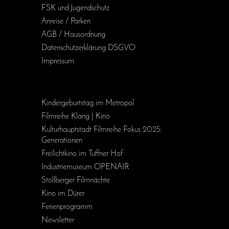
FSK und Jugendschutz
Anreise / Parken
AGB / Haus­ordnung
Daten­schutz­erklärung DSGVO
Impressum
Kinder­geburts­tag im Metropol
Filmreihe Klang | Kino
Kulturhauptstadt Filmreihe Fokus 2025:
Generationen
Freilichtkino im Tuffner Hof
Industriemuseum OPENAIR
Stollberger Filmnächte
Kino im Dürer
Ferienprogramm
Newsletter