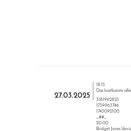
ZUM INHALT SPRINGEN
18:15
Das kostbarste alle
27.03.2025
3181962825
1739963746
1743092100
_##_
20:00
Bridget Jones Verr