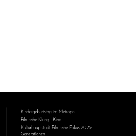
Kinder­geburts­tag im Metropol
Filmreihe Klang | Kino
Kulturhauptstadt Filmreihe Fokus 2025:
Generationen