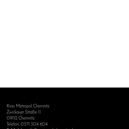
Kino Metropol Chemnitz
Zwickauer Straße 11
09112 Chemnitz
Telefon: 0371 304 604