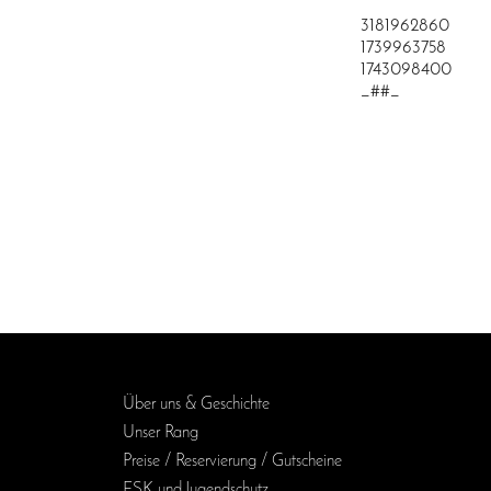
3181962860
1739963758
1743098400
_##_
Über uns & Geschichte
Unser Rang
Preise / Reservierung / Gutscheine
FSK und Jugendschutz