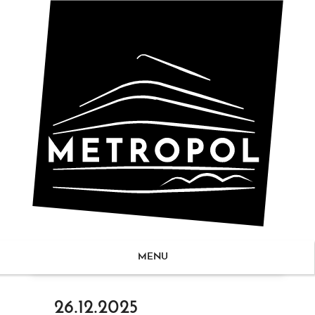
MENU
ZUM
26.12.2025
NHALT