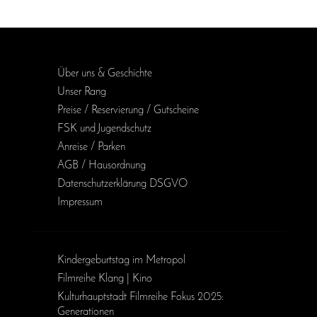
Über uns & Geschichte
Unser Rang
Preise / Reservierung / Gutscheine
FSK und Jugendschutz
Anreise / Parken
AGB / Haus­ordnung
Daten­schutz­erklärung DSGVO
Impressum
Kinder­geburts­tag im Metropol
Filmreihe Klang | Kino
Kulturhauptstadt Filmreihe Fokus 2025:
Generationen