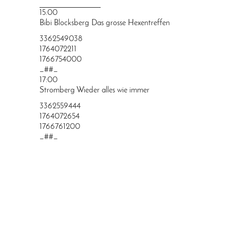
PRINGEN
15:00
Bibi Blocksberg Das grosse Hexentreffen
3362549038
1764072211
1766754000
_##_
17:00
Stromberg Wieder alles wie immer
3362559444
1764072654
1766761200
_##_