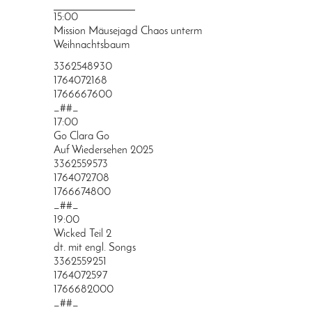
PRINGEN
15:00
Mission Mäusejagd Chaos unterm
Weihnachtsbaum
3362548930
1764072168
1766667600
_##_
17:00
Go Clara Go
Auf Wiedersehen 2025
3362559573
1764072708
1766674800
_##_
19:00
Wicked Teil 2
dt. mit engl. Songs
3362559251
1764072597
1766682000
_##_