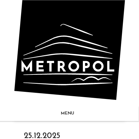
MENU
ZUM
25.12.2025
NHALT