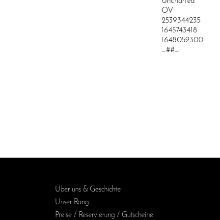
Uncharted
OV
2539344235
1645743418
1648059300
_##_
Über uns & Geschichte
Unser Rang
Preise / Reservierung / Gutscheine