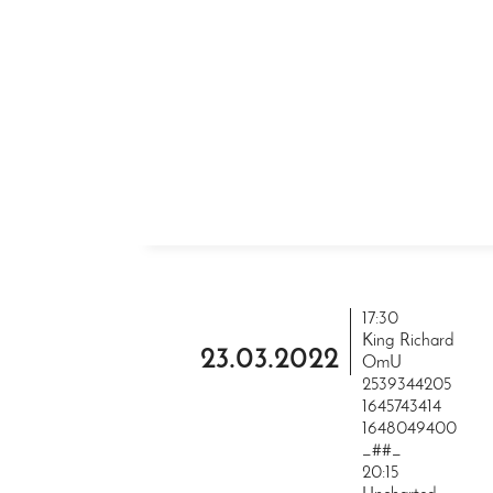
ZUM INHALT SPRINGEN
17:30
King Richard
23.03.2022
OmU
2539344205
1645743414
1648049400
_##_
20:15