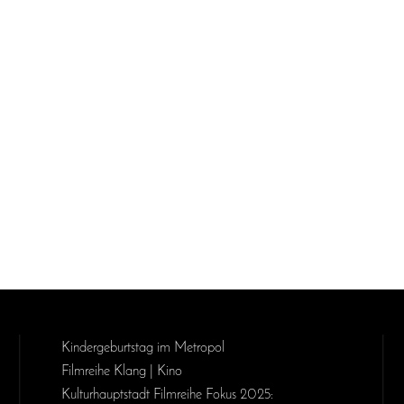
Kinder­geburts­tag im Metropol
Filmreihe Klang | Kino
Kulturhauptstadt Filmreihe Fokus 2025: