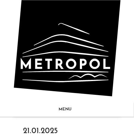
MENU
ZUM
21.01.2025
NHALT