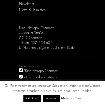
Newsletter
Metro Klub mieten
Kino Metropol Chemnitz
Zwickauer Straße 11
09112 Chemnitz
Telefon: 0371 304 604
E-Mail: kontakt@metropol-chemnitz.de
/KinoMetropolChemnitz
@chemnitzkinometropol
Metropol Chemnitz
Zur Reichweitemessung setzen wir Cookies ein. Wenn sie diese Website
weiterhin besuchen, erklären Sie sich damit einverstanden.
Mehr darüber...
OK, Cool!
Ablehnen