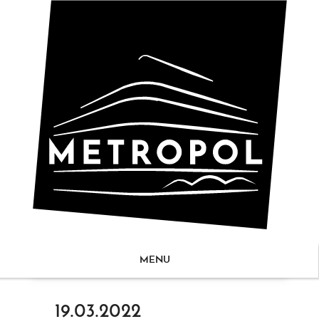
MENU
ZUM
19.03.2022
NHALT