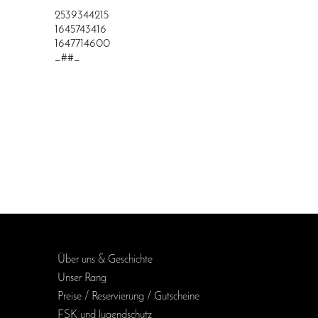
2539344215
1645743416
1647714600
_##_
Über uns & Geschichte
Unser Rang
Preise / Reservierung / Gutscheine
FSK und Jugendschutz