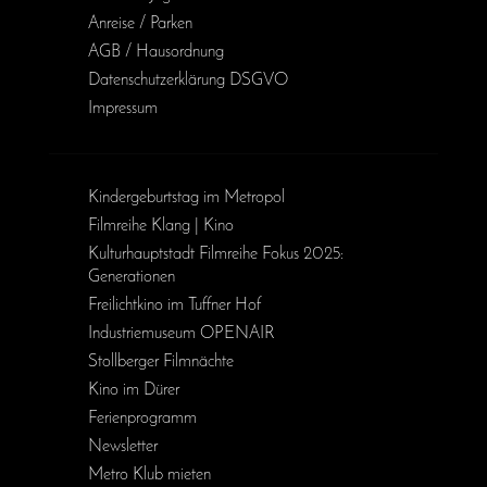
Anreise / Parken
AGB / Haus­ordnung
Daten­schutz­erklärung DSGVO
Impressum
Kinder­geburts­tag im Metropol
Filmreihe Klang | Kino
Kulturhauptstadt Filmreihe Fokus 2025:
Generationen
Freilichtkino im Tuffner Hof
Industriemuseum OPENAIR
Stollberger Filmnächte
Kino im Dürer
Ferienprogramm
Newsletter
Metro Klub mieten