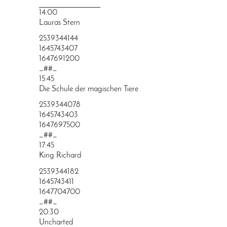
PRINGEN
14:00
Lauras Stern
2539344144
1645743407
1647691200
_##_
15:45
Die Schule der magischen Tiere
2539344078
1645743403
1647697500
_##_
17:45
King Richard
2539344182
1645743411
1647704700
_##_
20:30
Uncharted