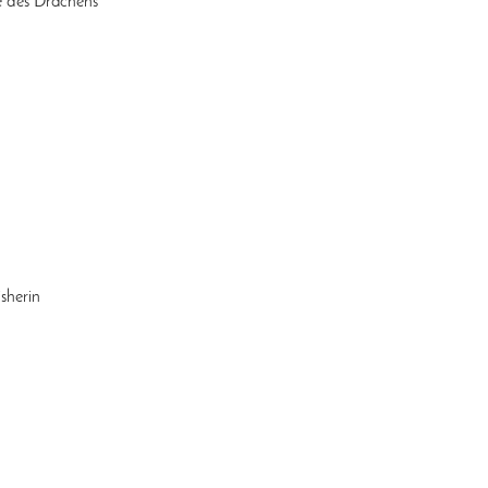
e des Drachens
sherin