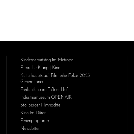
Kinder­geburts­tag im Metropol
Filmreihe Klang | Kino
Kulturhauptstadt Filmreihe Fokus 2025:
Generationen
Freilichtkino im Tuffner Hof
Industriemuseum OPENAIR
Stollberger Filmnächte
Kino im Dürer
Ferienprogramm
Newsletter