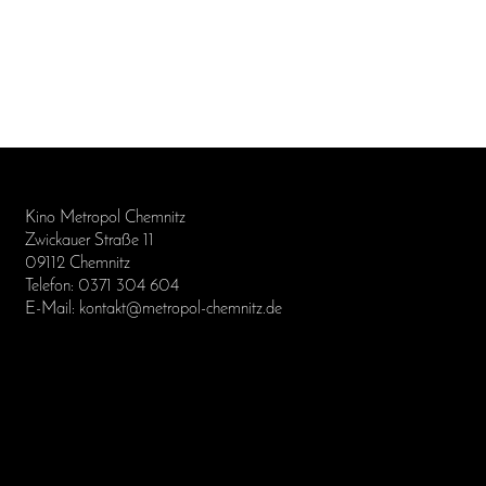
Kino Metropol Chemnitz
Zwickauer Straße 11
09112 Chemnitz
Telefon: 0371 304 604
E-Mail: kontakt@metropol-chemnitz.de