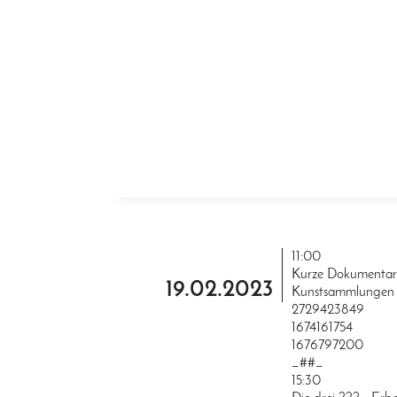
ZUM INHALT SPRINGEN
11:00
Kurze Dokumentarf
19.02.2023
Kunstsammlungen
2729423849
1674161754
1676797200
_##_
15:30