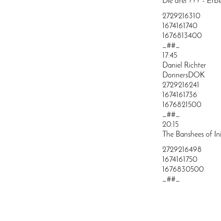
Die drei ??? - Erb
2729216310
1674161740
1676813400
_##_
17:45
Daniel Richter
DonnersDOK
2729216241
1674161736
1676821500
_##_
20:15
The Banshees of Ini
2729216498
1674161750
1676830500
_##_