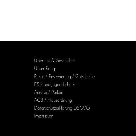
Über uns & Geschichte
Unser Rang
Preise / Reservierung / Gutscheine
FSK und Jugendschutz
Anreise / Parken
AGB / Haus­ordnung
Daten­schutz­erklärung DSGVO
Impressum