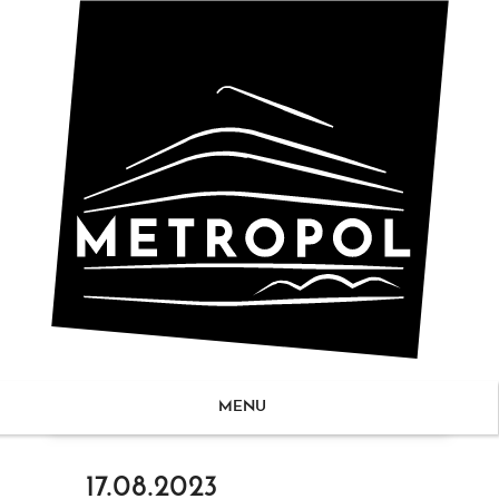
MENU
ZUM
17.08.2023
NHALT