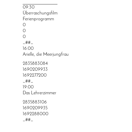
PRINGEN
09:30
Überraschungsfilm
Ferienprogramm
0
0
0
_##_
16:00
Arielle, die Meerjungfrau
2835883084
1690209933
1692277200
_##_
19:00
Das Lehrerzimmer
2835883106
1690209935
1692288000
_##_