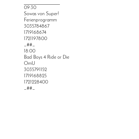
PRINGEN
09:30
Sowas von Super!
Ferienprogramm
3035784867
1719168674
1721197800
_##_
18:00
Bad Boys 4 Ride or Die
OmU
3035791152
1719168825
1721228400
_##_