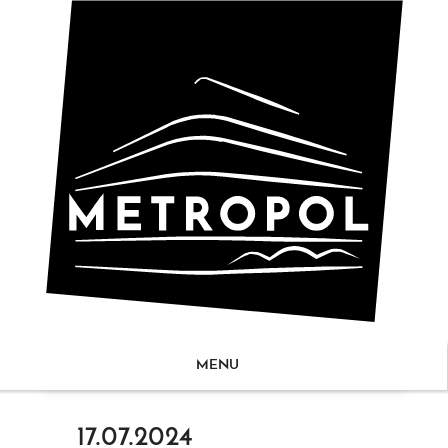
MENU
ZUM
17.07.2024
NHALT