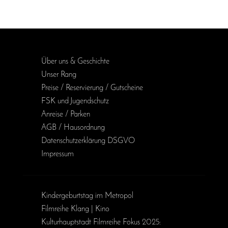
Über uns & Geschichte
Unser Rang
Preise / Reservierung / Gutscheine
FSK und Jugendschutz
Anreise / Parken
AGB / Haus­ordnung
Daten­schutz­erklärung DSGVO
Impressum
Kinder­geburts­tag im Metropol
Filmreihe Klang | Kino
Kulturhauptstadt Filmreihe Fokus 2025: