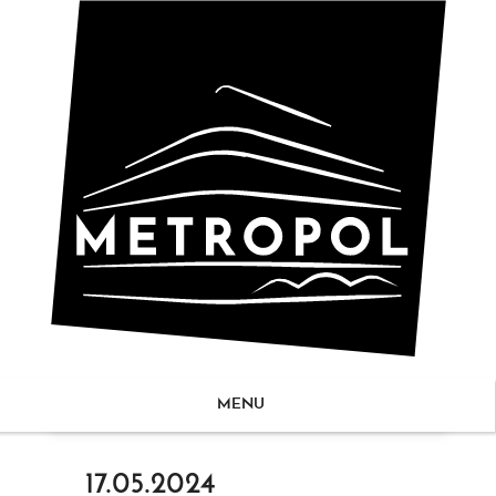
MENU
ZUM
17.05.2024
NHALT