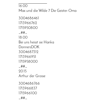
PRINGEN
16:00
Max und die Wilde 7 Die Geister-Oma
3004686461
1713966762
1715950800
_##_
18:00
Bei uns heisst sie Hanka
DonnersDOK
3004687312
1713966951
1715958000
_##_
20:15
Arthur der Grosse
3004686766
1713966837
1715966100
_##_