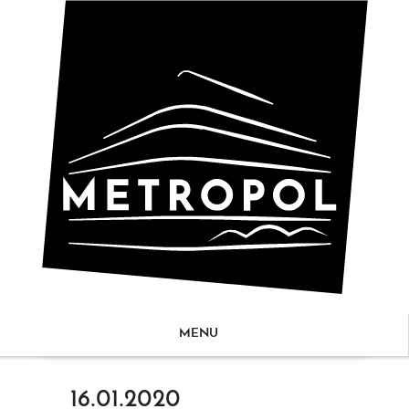
MENU
ZUM
16.01.2020
NHALT