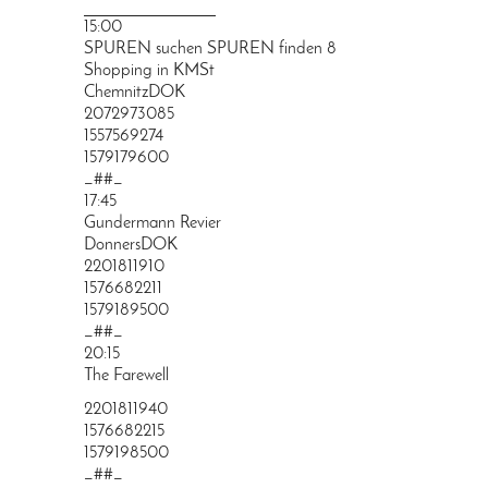
PRINGEN
15:00
SPUREN suchen SPUREN finden 8
Shopping in KMSt
ChemnitzDOK
2072973085
1557569274
1579179600
_##_
17:45
Gundermann Revier
DonnersDOK
2201811910
1576682211
1579189500
_##_
20:15
The Farewell
2201811940
1576682215
1579198500
_##_