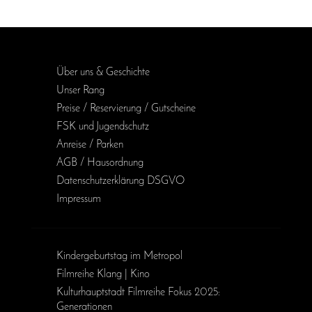
Über uns & Geschichte
Unser Rang
Preise / Reservierung / Gutscheine
FSK und Jugendschutz
Anreise / Parken
AGB / Haus­ordnung
Daten­schutz­erklärung DSGVO
Impressum
Kinder­geburts­tag im Metropol
Filmreihe Klang | Kino
Kulturhauptstadt Filmreihe Fokus 2025:
Generationen