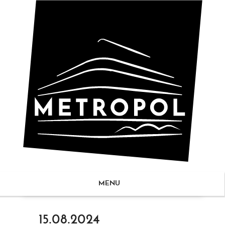
MENU
ZUM
15.08.2024
NHALT