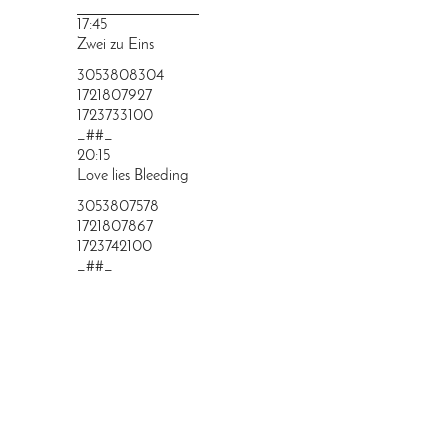
PRINGEN
17:45
Zwei zu Eins
3053808304
1721807927
1723733100
_##_
20:15
Love lies Bleeding
3053807578
1721807867
1723742100
_##_