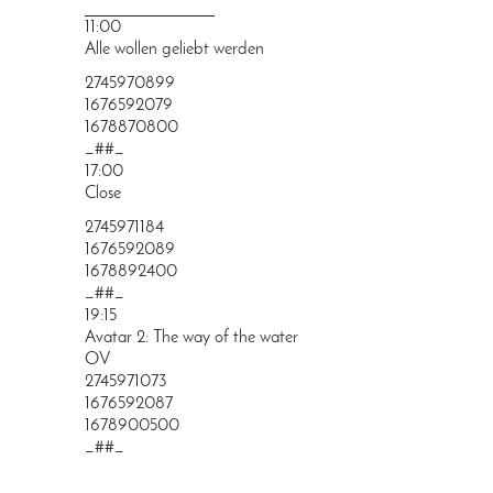
PRINGEN
11:00
Alle wollen geliebt werden
2745970899
1676592079
1678870800
_##_
17:00
Close
2745971184
1676592089
1678892400
_##_
19:15
Avatar 2: The way of the water
OV
2745971073
1676592087
1678900500
_##_