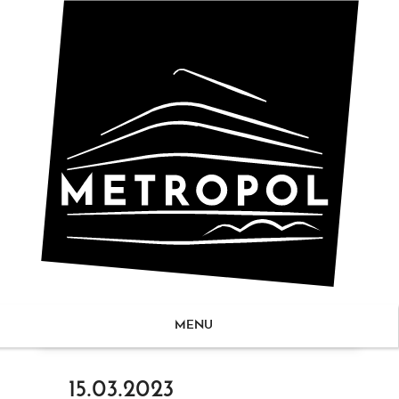
MENU
ZUM
15.03.2023
NHALT