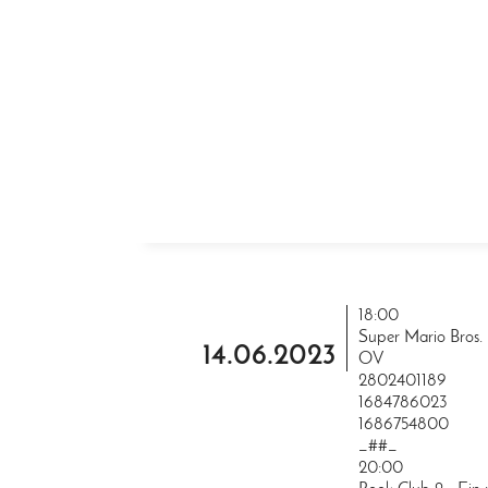
ZUM INHALT SPRINGEN
18:00
Super Mario Bros. 
14.06.2023
OV
2802401189
1684786023
1686754800
_##_
20:00