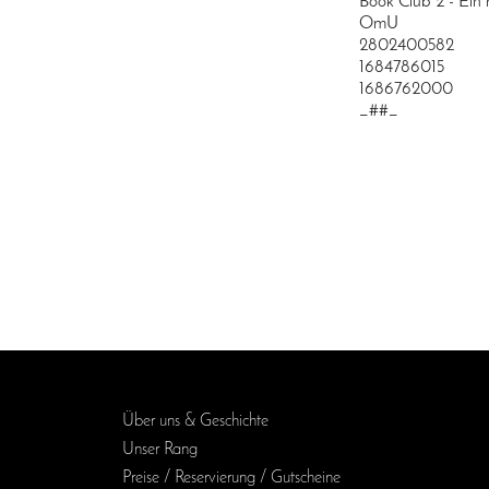
Book Club 2 - Ein 
OmU
2802400582
1684786015
1686762000
_##_
Über uns & Geschichte
Unser Rang
Preise / Reservierung / Gutscheine