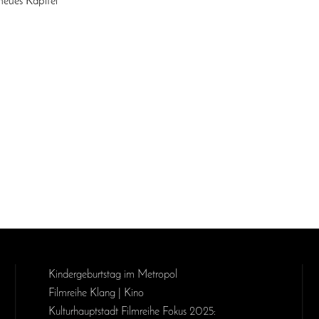
neues Kapitel
Kinder­geburts­tag im Metropol
Filmreihe Klang | Kino
Kulturhauptstadt Filmreihe Fokus 2025: