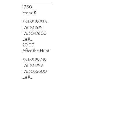
PRINGEN
17:30
Franz K
3338998236
1761231572
1763047800
_##_
20:00
After the Hunt
3338999739
1761231729
1763056800
_##_