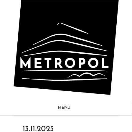
MENU
ZUM
13.11.2025
NHALT