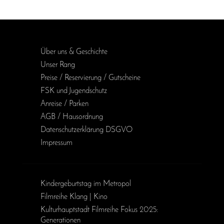
Über uns & Geschichte
Unser Rang
Preise / Reservierung / Gutscheine
FSK und Jugendschutz
Anreise / Parken
AGB / Haus­ordnung
Daten­schutz­erklärung DSGVO
Impressum
Kinder­geburts­tag im Metropol
Filmreihe Klang | Kino
Kulturhauptstadt Filmreihe Fokus 2025:
Generationen