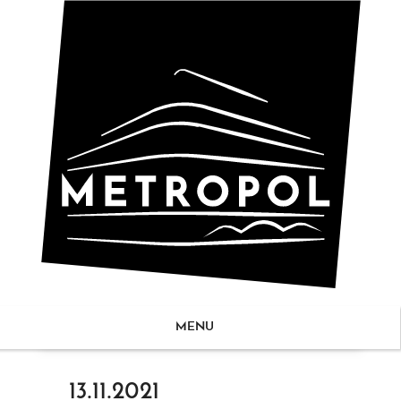
MENU
ZUM
13.11.2021
NHALT