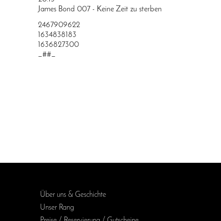
James Bond 007 - Keine Zeit zu sterben
2467909622
1634838183
1636827300
_##_
Über uns & Geschichte
Unser Rang
Preise / Reservierung / Gutscheine