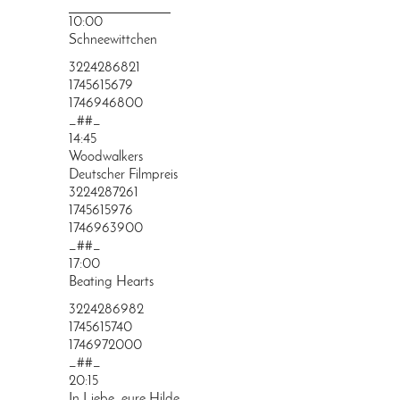
PRINGEN
10:00
Schneewittchen
3224286821
1745615679
1746946800
_##_
14:45
Woodwalkers
Deutscher Filmpreis
3224287261
1745615976
1746963900
_##_
17:00
Beating Hearts
3224286982
1745615740
1746972000
_##_
20:15
In Liebe, eure Hilde