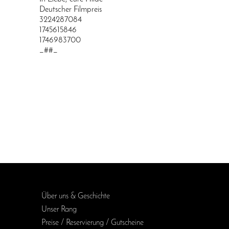
Deutscher Filmpreis
3224287084
1745615846
1746983700
_##_
Über uns & Geschichte
Unser Rang
Preise / Reservierung / Gutscheine