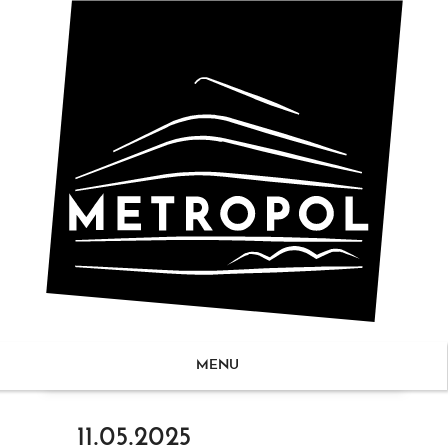
MENU
ZUM
11.05.2025
NHALT