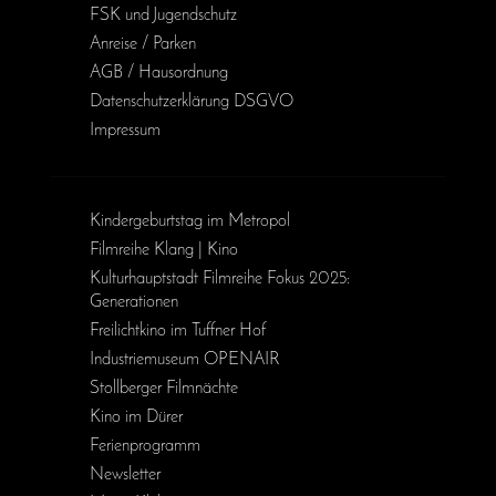
FSK und Jugendschutz
Anreise / Parken
AGB / Haus­ordnung
Daten­schutz­erklärung DSGVO
Impressum
Kinder­geburts­tag im Metropol
Filmreihe Klang | Kino
Kulturhauptstadt Filmreihe Fokus 2025:
Generationen
Freilichtkino im Tuffner Hof
Industriemuseum OPENAIR
Stollberger Filmnächte
Kino im Dürer
Ferienprogramm
Newsletter