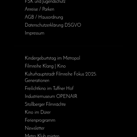
FSK und Jugendschutz
Anreise / Parken
AGB / Haus­ordnung
Daten­schutz­erklärung DSGVO
Impressum
Kinder­geburts­tag im Metropol
Filmreihe Klang | Kino
Kulturhauptstadt Filmreihe Fokus 2025:
Generationen
Freilichtkino im Tuffner Hof
Industriemuseum OPENAIR
Stollberger Filmnächte
Kino im Dürer
Ferienprogramm
Newsletter
Metro Klub mieten