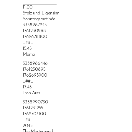
PRINGEN
11:00
Stolz und Eigensinn
Sonntagsmatinée
3338987243
1761230968
1762678800
_##_
15:45
Momo
3338986446
1761230895
1762695900
_##_
17:45
Tron Ares
3338990730
1761231255
1762703100
_##_
20:15
The Mastermind