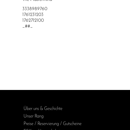
3338989760
1761231203
1762712100
_##_
Über uns & Geschichte
Unser Rang
Preise / Reservierung / Gutscheine