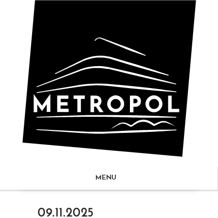
MENU
ZUM
09.11.2025
NHALT