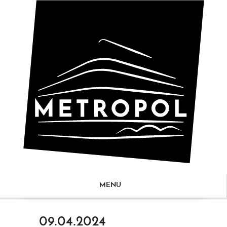
MENU
ZUM
09.04.2024
NHALT