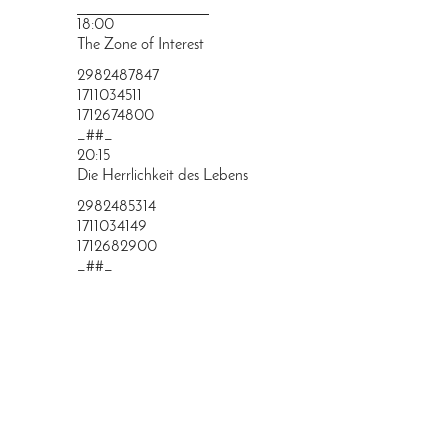
PRINGEN
18:00
The Zone of Interest
2982487847
1711034511
1712674800
_##_
20:15
Die Herrlichkeit des Lebens
2982485314
1711034149
1712682900
_##_