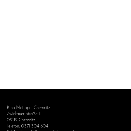
Kino Metropol Chemnitz
Zwickauer Straße 11
09112 Chemnitz
Telefon: 0371 304 604