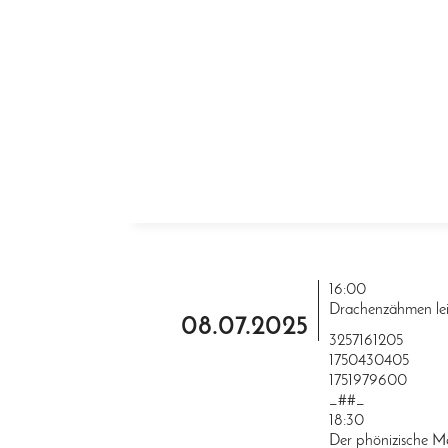
ZUM INHALT SPRINGEN
16:00
Drachenzähmen le
08.07.2025
3257161205
1750430405
1751979600
_##_
18:30
Der phönizische Me