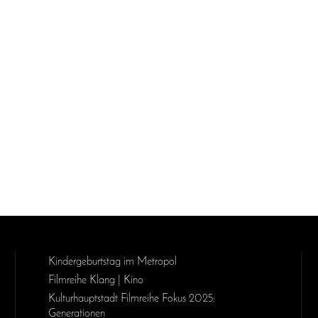
Kinder­geburts­tag im Metropol
Filmreihe Klang | Kino
Kulturhauptstadt Filmreihe Fokus 2025:
Generationen