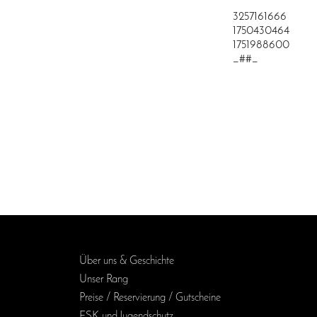
3257161666
1750430464
1751988600
_##_
Über uns & Geschichte
Unser Rang
Preise / Reservierung / Gutscheine
FSK und Jugendschutz