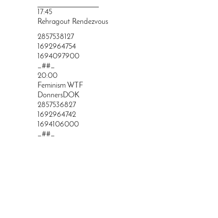
PRINGEN
17:45
Rehragout Rendezvous
2857538127
1692964754
1694097900
_##_
20:00
Feminism WTF
DonnersDOK
2857536827
1692964742
1694106000
_##_