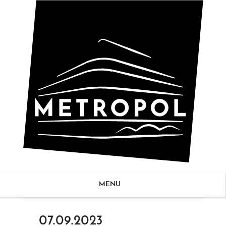
MENU
ZUM
07.09.2023
NHALT