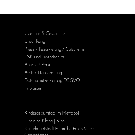
Über uns & Geschichte
Unser Rang
Preise / Reservierung / Gutscheine
FSK und Jugendschutz
Anreise / Parken
AGB / Haus­ordnung
Daten­schutz­erklärung DSGVO
Impressum
Kinder­geburts­tag im Metropol
Filmreihe Klang | Kino
Kulturhauptstadt Filmreihe Fokus 2025: