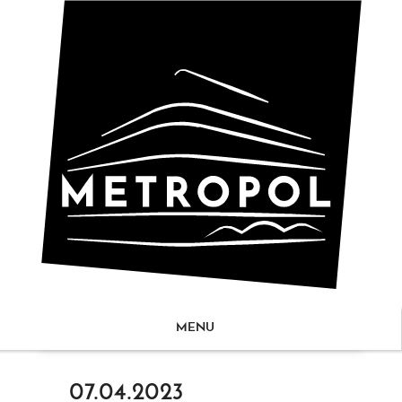
MENU
ZUM
07.04.2023
NHALT