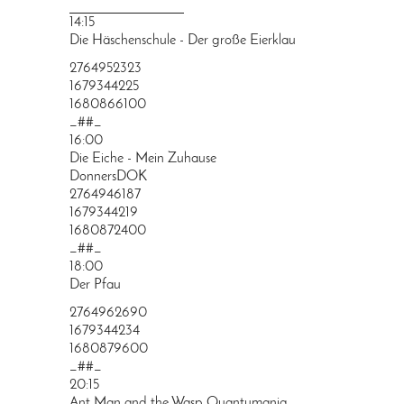
PRINGEN
14:15
Die Häschenschule - Der große Eierklau
2764952323
1679344225
1680866100
_##_
16:00
Die Eiche - Mein Zuhause
DonnersDOK
2764946187
1679344219
1680872400
_##_
18:00
Der Pfau
2764962690
1679344234
1680879600
_##_
20:15
Ant Man and the Wasp Quantumania