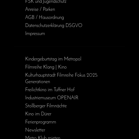
FSK und Jugendschutz
Anreise / Parken
AGB / Haus­ordnung
Daten­schutz­erklärung DSGVO
Impressum
Kinder­geburts­tag im Metropol
Filmreihe Klang | Kino
Kulturhauptstadt Filmreihe Fokus 2025:
Generationen
Freilichtkino im Tuffner Hof
Industriemuseum OPENAIR
Stollberger Filmnächte
Kino im Dürer
Ferienprogramm
Newsletter
Metro Klub mieten