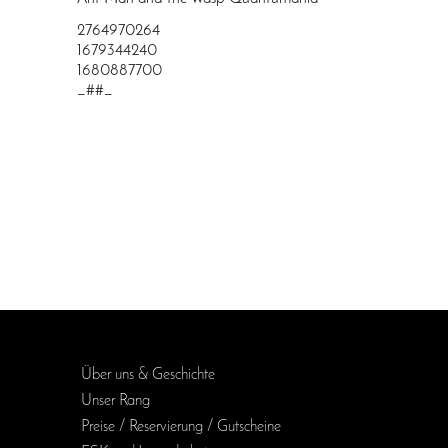
2764970264
1679344240
1680887700
_##_
Über uns & Geschichte
Unser Rang
Preise / Reservierung / Gutscheine