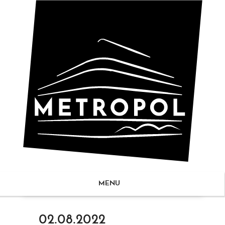
MENU
ZUM
02.08.2022
NHALT