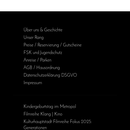
Über uns & Geschichte
Unser Rang
Preise / Reservierung / Gutscheine
FSK und Jugendschutz
Anreise / Parken
AGB / Haus­ordnung
Daten­schutz­erklärung DSGVO
Impressum
Kinder­geburts­tag im Metropol
Filmreihe Klang | Kino
Kulturhauptstadt Filmreihe Fokus 2025:
Generationen