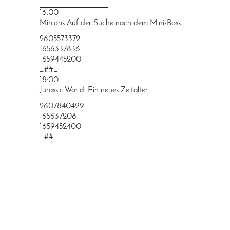
PRINGEN
16:00
Minions Auf der Suche nach dem Mini-Boss
2605573372
1656337836
1659445200
_##_
18:00
Jurassic World: Ein neues Zeitalter
2607840499
1656372081
1659452400
_##_