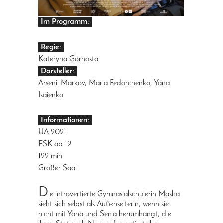
Im Programm:
Regie:
Kateryna Gornostai
Darsteller:
Arsenii Markov, Maria Fedorchenko, Yana
Isaienko
Informationen:
UA 2021
FSK ab 12
122 min
Großer Saal
D
ie introvertierte Gymnasialschülerin Masha
sieht sich selbst als Außenseiterin, wenn sie
nicht mit Yana und Senia herumhängt, die