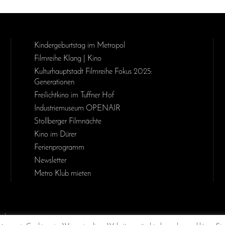
Kinder­geburts­tag im Metropol
Filmreihe Klang | Kino
Kulturhauptstadt Filmreihe Fokus 2025:
Generationen
Freilichtkino im Tuffner Hof
Industriemuseum OPENAIR
Stollberger Filmnächte
Kino im Dürer
Ferienprogramm
Newsletter
Metro Klub mieten