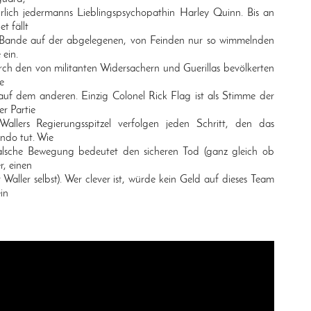
ürlich jedermanns Lieblingspsychopathin Harley Quinn. Bis an
t fällt
e Bande auf der abgelegenen, von Feinden nur so wimmelnden
 ein.
ch den von militanten Widersachern und Guerillas bevölkerten
e
auf dem anderen. Einzig Colonel Rick Flag ist als Stimme der
er Partie
lers Regierungsspitzel verfolgen jeden Schritt, den das
do tut. Wie
falsche Bewegung bedeutet den sicheren Tod (ganz gleich ob
, einen
Waller selbst). Wer clever ist, würde kein Geld auf dieses Team
ein