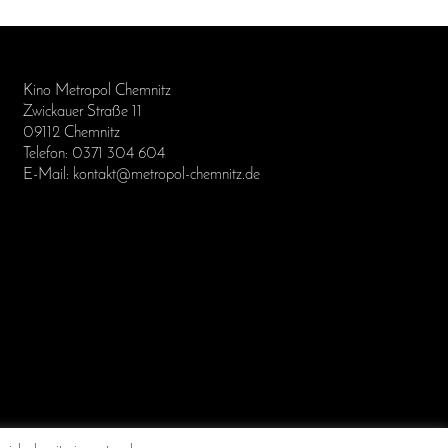
Kino Metropol Chemnitz
Zwickauer Straße 11
09112 Chemnitz
Telefon: 0371 304 604
E-Mail: kontakt@metropol-chemnitz.de