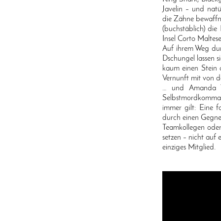
Javelin – und nat
die Zähne bewaffne
(buchstäblich) di
Insel Corto Maltese
Auf ihrem Weg dur
Dschungel lassen si
kaum einen Stein 
Vernunft mit von d
… und Amanda Wal
Selbstmordkomman
immer gilt: Eine 
durch einen Gegner
Teamkollegen oder 
setzen – nicht auf 
einziges Mitglied.