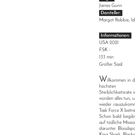
James Gunn
Darsteller:
Margot Robbie, Id
Informationen:
USA 2021
FSK -
133 min
Großer Saal
W
illkommen in d
höchsten
Sterblichkeitsrate
würden alles tun, 
wieder rauszukomme
Task Force X beitre
Schon bald begibt
auf tödliche Missio
darunter Bloodspo
King Shark, Black