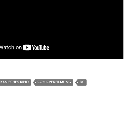
KANISCHES KINO
COMICVERFILMUNG
DC