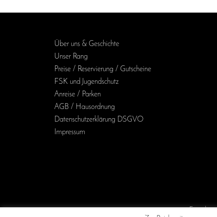
Über uns & Geschichte
Unser Rang
Preise / Reservierung / Gutscheine
FSK und Jugendschutz
Anreise / Parken
AGB / Haus­ordnung
Daten­schutz­erklärung DSGVO
Impressum