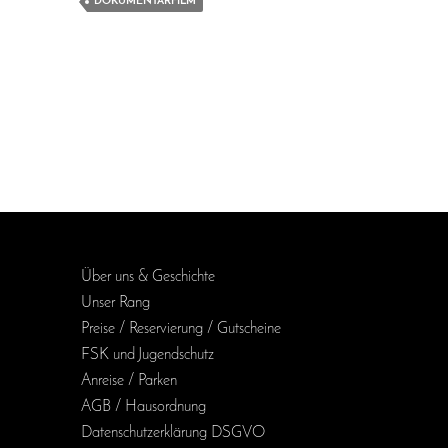
DOKUMENTARFILM
Über uns & Geschichte
Unser Rang
Preise / Reservierung / Gutscheine
FSK und Jugendschutz
Anreise / Parken
AGB / Haus­ordnung
Daten­schutz­erklärung DSGVO