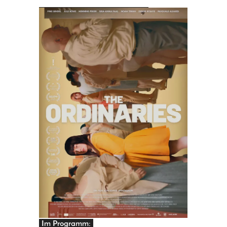
PRINGEN
Im Programm: