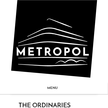
MENU
ZUM
THE ORDINARIES
NHALT