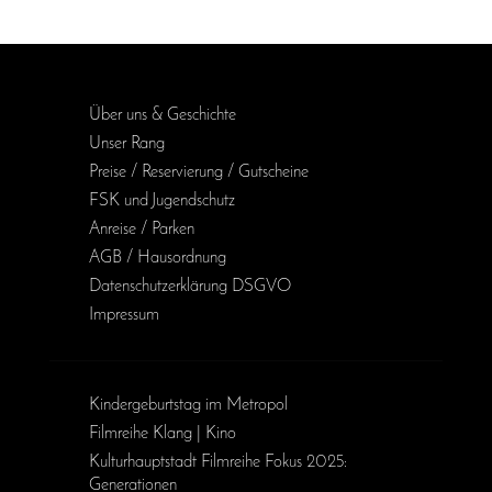
Über uns & Geschichte
Unser Rang
Preise / Reservierung / Gutscheine
FSK und Jugendschutz
Anreise / Parken
AGB / Haus­ordnung
Daten­schutz­erklärung DSGVO
Impressum
Kinder­geburts­tag im Metropol
Filmreihe Klang | Kino
Kulturhauptstadt Filmreihe Fokus 2025:
Generationen