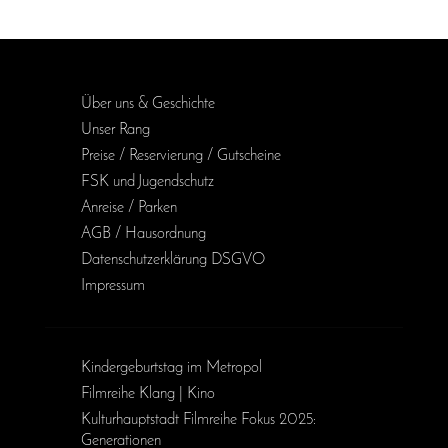
Über uns & Geschichte
Unser Rang
Preise / Reservierung / Gutscheine
FSK und Jugendschutz
Anreise / Parken
AGB / Haus­ordnung
Daten­schutz­erklärung DSGVO
Impressum
Kinder­geburts­tag im Metropol
Filmreihe Klang | Kino
Kulturhauptstadt Filmreihe Fokus 2025:
Generationen