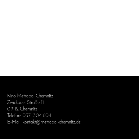
Kino Metropol Chemnitz
Zwickauer Straße 11
09112 Chemnitz
Telefon: 0371 304 604
E-Mail: kontakt@metropol-chemnitz.de