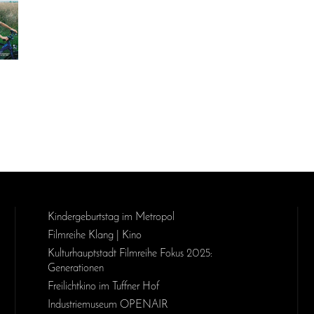
Kinder­geburts­tag im Metropol
Filmreihe Klang | Kino
Kulturhauptstadt Filmreihe Fokus 2025:
Generationen
Freilichtkino im Tuffner Hof
Industriemuseum OPENAIR