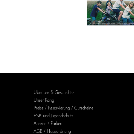
Über uns & Geschichte
Unser Rang
Preise / Reservierung / Gutscheine
FSK und Jugendschutz
Anreise / Parken
AGB / Haus­ordnung