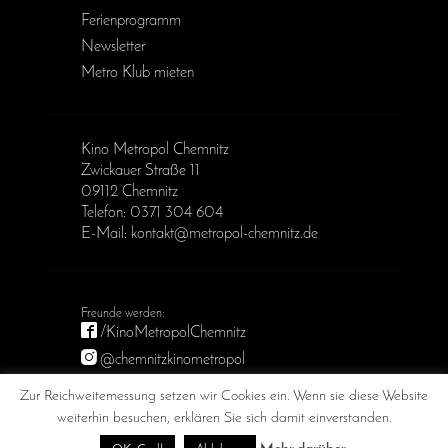
Ferienprogramm
Newsletter
Metro Klub mieten
Kino Metropol Chemnitz
Zwickauer Straße 11
09112 Chemnitz
Telefon: 0371 304 604
E-Mail: kontakt@metropol-chemnitz.de
/KinoMetropolChemnitz
@chemnitzkinometropol
Metropol Chemnitz
Zur Reichweitemessung setzen wir Cookies ein. Wenn sie diese Website
weiterhin besuchen, erklären Sie sich damit einverstanden.