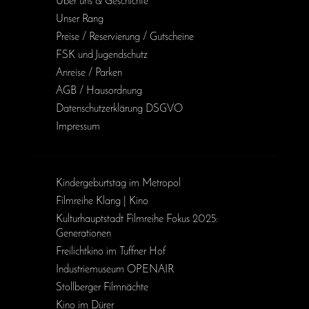
Über uns & Geschichte
Unser Rang
Preise / Reservierung / Gutscheine
FSK und Jugendschutz
Anreise / Parken
AGB / Haus­ordnung
Daten­schutz­erklärung DSGVO
Impressum
Kinder­geburts­tag im Metropol
Filmreihe Klang | Kino
Kulturhauptstadt Filmreihe Fokus 2025:
Generationen
Freilichtkino im Tuffner Hof
Industriemuseum OPENAIR
Stollberger Filmnächte
Kino im Dürer