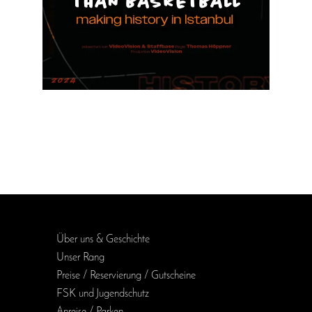
Über uns & Geschichte
Unser Rang
Preise / Reservierung / Gutscheine
FSK und Jugendschutz