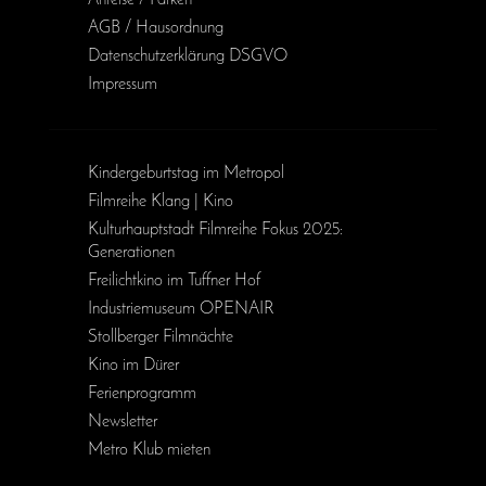
Anreise / Parken
AGB / Haus­ordnung
Daten­schutz­erklärung DSGVO
Impressum
Kinder­geburts­tag im Metropol
Filmreihe Klang | Kino
Kulturhauptstadt Filmreihe Fokus 2025:
Generationen
Freilichtkino im Tuffner Hof
Industriemuseum OPENAIR
Stollberger Filmnächte
Kino im Dürer
Ferienprogramm
Newsletter
Metro Klub mieten