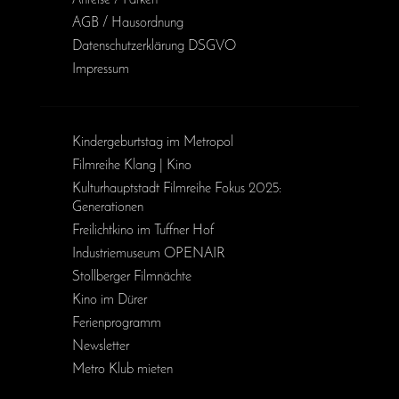
Anreise / Parken
AGB / Haus­ordnung
Daten­schutz­erklärung DSGVO
Impressum
Kinder­geburts­tag im Metropol
Filmreihe Klang | Kino
Kulturhauptstadt Filmreihe Fokus 2025:
Generationen
Freilichtkino im Tuffner Hof
Industriemuseum OPENAIR
Stollberger Filmnächte
Kino im Dürer
Ferienprogramm
Newsletter
Metro Klub mieten