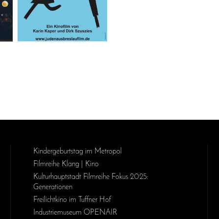
Kinder­geburts­tag im Metropol
Filmreihe Klang | Kino
Kulturhauptstadt Filmreihe Fokus 2025:
Generationen
Freilichtkino im Tuffner Hof
Industriemuseum OPENAIR