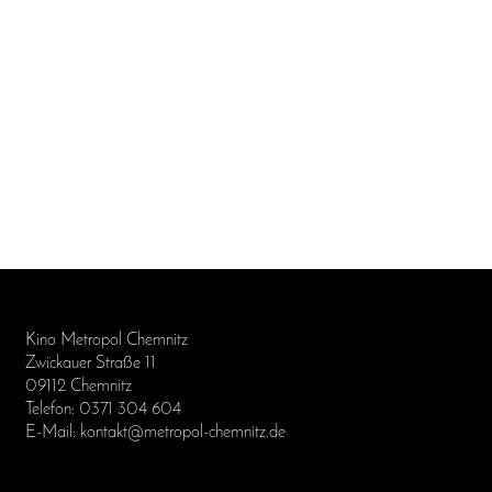
Kino Metropol Chemnitz
Zwickauer Straße 11
09112 Chemnitz
Telefon: 0371 304 604
E-Mail: kontakt@metropol-chemnitz.de