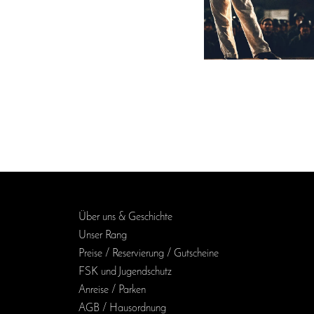
Über uns & Geschichte
Unser Rang
Preise / Reservierung / Gutscheine
FSK und Jugendschutz
Anreise / Parken
AGB / Haus­ordnung