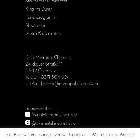
Stollberger Filmnächte
Kino im Dürer
Ferienprogramm
Newsletter
Metro Klub mieten
Kino Metropol Chemnitz
Zwickauer Straße 11
09112 Chemnitz
Telefon: 0371 304 604
E-Mail: kontakt@metropol-chemnitz.de
/KinoMetropolChemnitz
@chemnitzkinometropol
Metropol Chemnitz
Zur Reichweitemessung setzen wir Cookies ein. Wenn sie diese Website