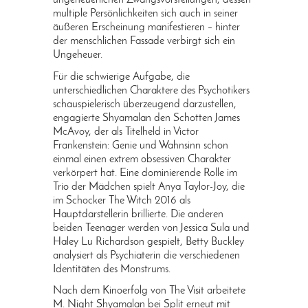
ungeheuerlichen Zwangsvorstellungen, dessen
multiple Persönlichkeiten sich auch in seiner
äußeren Erscheinung manifestieren – hinter
der menschlichen Fassade verbirgt sich ein
Ungeheuer.
Für die schwierige Aufgabe, die
unterschiedlichen Charaktere des Psychotikers
schauspielerisch überzeugend darzustellen,
engagierte Shyamalan den Schotten James
McAvoy, der als Titelheld in Victor
Frankenstein: Genie und Wahnsinn schon
einmal einen extrem obsessiven Charakter
verkörpert hat. Eine dominierende Rolle im
Trio der Mädchen spielt Anya Taylor-Joy, die
im Schocker The Witch 2016 als
Hauptdarstellerin brillierte. Die anderen
beiden Teenager werden von Jessica Sula und
Haley Lu Richardson gespielt, Betty Buckley
analysiert als Psychiaterin die verschiedenen
Identitäten des Monstrums.
Nach dem Kinoerfolg von The Visit arbeitete
M. Night Shyamalan bei Split erneut mit