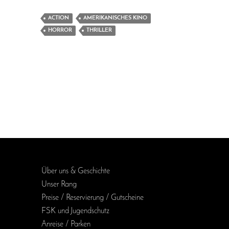
ACTION
AMERIKANISCHES KINO
HORROR
THRILLER
Über uns & Geschichte
Unser Rang
Preise / Reservierung / Gutscheine
FSK und Jugendschutz
Anreise / Parken