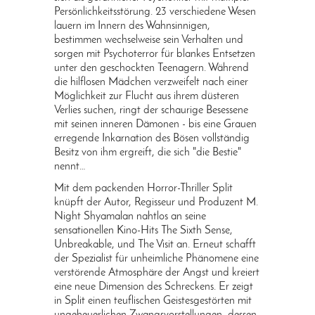
Persönlichkeitsstörung. 23 verschiedene Wesen
lauern im Innern des Wahnsinnigen,
bestimmen wechselweise sein Verhalten und
sorgen mit Psychoterror für blankes Entsetzen
unter den geschockten Teenagern. Während
die hilflosen Mädchen verzweifelt nach einer
Möglichkeit zur Flucht aus ihrem düsteren
Verlies suchen, ringt der schaurige Besessene
mit seinen inneren Dämonen - bis eine Grauen
erregende Inkarnation des Bösen vollständig
Besitz von ihm ergreift, die sich "die Bestie"
nennt…
Mit dem packenden Horror-Thriller Split
knüpft der Autor, Regisseur und Produzent M.
Night Shyamalan nahtlos an seine
sensationellen Kino-Hits The Sixth Sense,
Unbreakable, und The Visit an. Erneut schafft
der Spezialist für unheimliche Phänomene eine
verstörende Atmosphäre der Angst und kreiert
eine neue Dimension des Schreckens. Er zeigt
in Split einen teuflischen Geistesgestörten mit