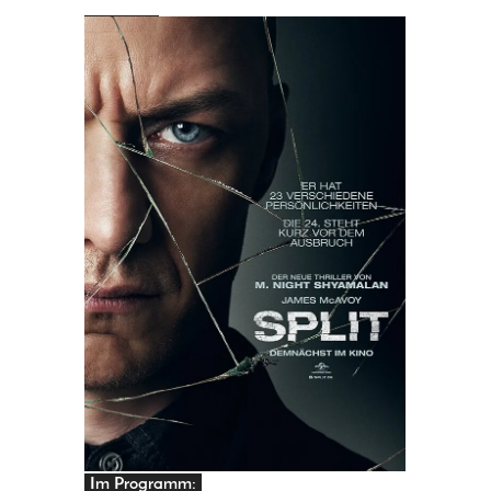
PRINGEN
Im Programm: