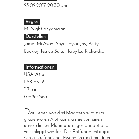
23.02.2017
20:30
Uhr
Regie:
M. Night Shyamalan
Darsteller:
James McAvoy, Anya Taylor-Joy, Betty
Buckley, Jessica Sula, Haley Lu Richardson
Informationen:
USA 2016
FSK ab 16
117 min
Großer Saal
D
as Leben von drei Mädchen wird zum
grauenvollen Alptraum, als sie von einem
unheimlichen Mann brutal gekidnappt und
verschleppt werden. Der Entführer entpuppt
sich als gefährlicher Psychotiker mit multipler